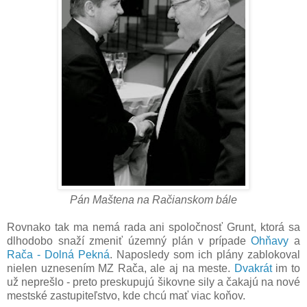
Pán Maštena na Račianskom bále
Rovnako tak ma nemá rada ani spoločnosť Grunt, ktorá sa
dlhodobo snaží zmeniť územný plán v prípade
Ohňavy
a
Rača - Dolná Pekná
. Naposledy som ich plány zablokoval
nielen uznesením MZ Rača, ale aj na meste.
Dvakrát
im to
už neprešlo - preto preskupujú šikovne sily a čakajú na nové
mestské zastupiteľstvo, kde chcú mať viac koňov.