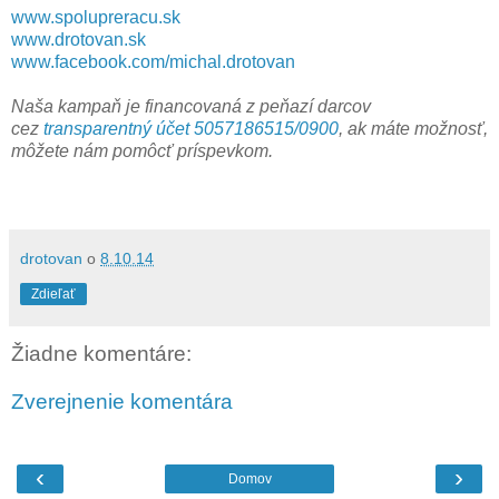
www.spolupreracu.sk
www.drotovan.sk
www.facebook.com/michal.drotovan
Naša kampaň je financovaná z peňazí darcov
cez
transparentný účet 5057186515/0900
, ak máte možnosť,
môžete nám pomôcť príspevkom.
drotovan
o
8.10.14
Zdieľať
Žiadne komentáre:
Zverejnenie komentára
‹
›
Domov