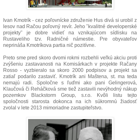
Ivan Kmotrík - cez poľovnícke združenie Hus divá si urobil z
lesov nad Račou poľovný revír. Jeho "kvalitné developerské
projekty" je dobre vidieť na vznikajúcom sídlisku na
Rustaveliho tzv. Radničné námestie. Pre obyvateľov
neprináša Kmotríkova partia nič pozitívne.
Preto sme pred skoro dvomi rokmi rozbehli veľkú akciu proti
zvýšeniu zastavanosti na Komisárkach v projekte Račany
Rosso - vyzbieralo sa skoro 2000 podpisov a projekt sa
zatiaľ podarilo zastaviť. Kmotrík ani Maštena, st. ma teda
nemajú radi. Spoločne s ľuďmi ako pani Gelingerová,
Klaučová či Reháčková sme tiež zastavili nevýhodný nákup
pozemkov Blackstorm Group, s.r.o. Kvôli listu tejto
spoločnosti starosta dokonca na ich súkromnú žiadosť
zvolal v lete 2013 mimoriadne zastupiteľstvo.