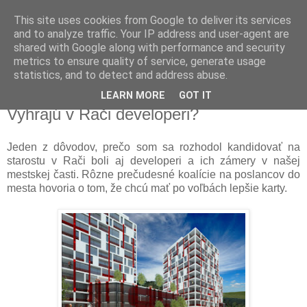
This site uses cookies from Google to deliver its services
Michal Drotován
and to analyze traffic. Your IP address and user-agent are
shared with Google along with performance and security
metrics to ensure quality of service, generate usage
starosta mestskej časti Bratislava-Rača
statistics, and to detect and address abuse.
LEARN MORE
GOT IT
8. 10. 2014
Vyhrajú v Rači developeri?
Jeden z dôvodov, prečo som sa rozhodol kandidovať na
starostu v Rači boli aj developeri a ich zámery v našej
mestskej časti. Rôzne prečudesné koalície na poslancov do
mesta hovoria o tom, že chcú mať po voľbách lepšie karty.