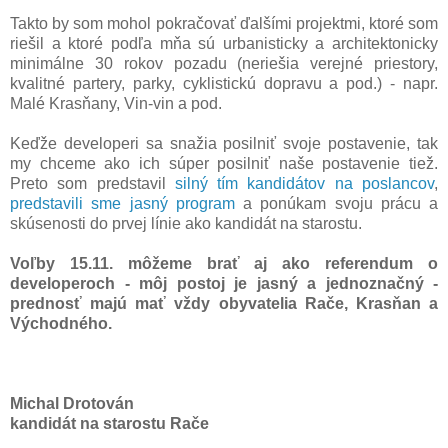
Takto by som mohol pokračovať ďalšími projektmi, ktoré som
riešil a ktoré podľa mňa sú urbanisticky a architektonicky
minimálne 30 rokov pozadu (neriešia verejné priestory,
kvalitné partery, parky, cyklistickú dopravu a pod.) - napr.
Malé Krasňany, Vin-vin a pod.
Keďže developeri sa snažia posilniť svoje postavenie, tak
my chceme ako ich súper posilniť naše postavenie tiež.
Preto som predstavil
silný tím kandidátov na poslancov
,
predstavili sme jasný program
a ponúkam svoju prácu a
skúsenosti do prvej línie ako kandidát na starostu.
Voľby 15.11. môžeme brať aj ako referendum o
developeroch - môj postoj je jasný a jednoznačný -
prednosť majú mať vždy obyvatelia Rače, Krasňan a
Východného.
Michal Drotován
kandidát na starostu Rače