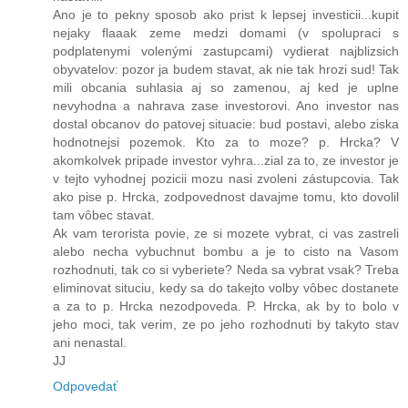
Ano je to pekny sposob ako prist k lepsej investicii...kupit
nejaky flaaak zeme medzi domami (v spolupraci s
podplatenymi volenými zastupcami) vydierat najblizsich
obyvatelov: pozor ja budem stavat, ak nie tak hrozi sud! Tak
mili obcania suhlasia aj so zamenou, aj ked je uplne
nevyhodna a nahrava zase investorovi. Ano investor nas
dostal obcanov do patovej situacie: bud postavi, alebo ziska
hodnotnejsi pozemok. Kto za to moze? p. Hrcka? V
akomkolvek pripade investor vyhra...zial za to, ze investor je
v tejto vyhodnej pozicii mozu nasi zvoleni zástupcovia. Tak
ako pise p. Hrcka, zodpovednost davajme tomu, kto dovolil
tam vôbec stavat.
Ak vam terorista povie, ze si mozete vybrat, ci vas zastreli
alebo necha vybuchnut bombu a je to cisto na Vasom
rozhodnuti, tak co si vyberiete? Neda sa vybrat vsak? Treba
eliminovat situciu, kedy sa do takejto volby vôbec dostanete
a za to p. Hrcka nezodpoveda. P. Hrcka, ak by to bolo v
jeho moci, tak verim, ze po jeho rozhodnuti by takyto stav
ani nenastal.
JJ
Odpovedať