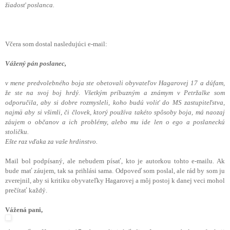
žiadosť poslanca.
Včera som dostal nasledujúci e-mail:
Vážený pán poslanec,
v mene predvolebného boja ste obetovali obyvateľov Hagarovej 17 a dúfam,
že ste na svoj boj hrdý. Všetkým príbuzným a známym v Petržalke som
odporučila, aby si dobre rozmysleli, koho budú voliť do MS zastupiteľstva,
najmä aby si všimli, či človek, ktorý používa takéto spôsoby boja, má naozaj
záujem o občanov a ich problémy, alebo mu ide len o ego a poslaneckú
stoličku.
Ešte raz vďaka za vaše hrdinstvo.
Mail bol podpísaný, ale nebudem písať, kto je autorkou tohto e-mailu. Ak
bude mať záujem, tak sa prihlási sama. Odpoveď som poslal, ale rád by som ju
zverejnil, aby si kritiku obyvateľky Hagarovej a môj postoj k danej veci mohol
prečítať každý.
Vážená pani,