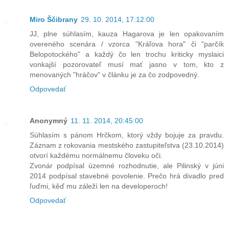
Miro Ščibrany
29. 10. 2014, 17:12:00
JJ, plne súhlasím, kauza Hagarova je len opakovaním
overeného scenára / vzorca "Kráľova hora" či "parčík
Belopotockého" a každý čo len trochu kriticky myslaici
vonkajší pozorovateľ musí mať jasno v tom, kto z
menovaných "hráčov" v článku je za čo zodpovedný.
Odpovedať
Anonymný
11. 11. 2014, 20:45:00
Súhlasím s pánom Hrčkom, ktorý vždy bojuje za pravdu.
Záznam z rokovania mestského zastupiteľstva (23.10.2014)
otvorí každému normálnemu človeku oči.
Zvonár podpísal územné rozhodnutie, ale Pilinský v júni
2014 podpísal stavebné povolenie. Prečo hrá divadlo pred
ľuďmi, kěď mu záleží len na developeroch!
Odpovedať