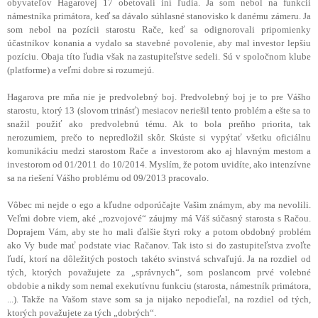
obyvateľov Hagarovej 17 obetovali iní ľudia. Ja som nebol na funkcii
námestníka primátora, keď sa dávalo súhlasné stanovisko k danému zámeru. Ja
som nebol na pozícii starostu Rače, keď sa odignorovali pripomienky
účastníkov konania a vydalo sa stavebné povolenie, aby mal investor lepšiu
pozíciu. Obaja títo ľudia však na zastupiteľstve sedeli. Sú v spoločnom klube
(platforme) a veľmi dobre si rozumejú.
Hagarova pre mňa nie je predvolebný boj. Predvolebný boj je to pre Vášho
starostu, ktorý 13 (slovom trinásť) mesiacov neriešil tento problém a ešte sa to
snažil použiť ako predvolebnú tému. Ak to bola preňho priorita, tak
nerozumiem, prečo to nepredložil skôr. Skúste si vypýtať všetku oficiálnu
komunikáciu medzi starostom Rače a investorom ako aj hlavným mestom a
investorom od 01/2011 do 10/2014. Myslím, že potom uvidíte, ako intenzívne
sa na riešení Vášho problému od 09/2013 pracovalo.
Vôbec mi nejde o ego a kľudne odporúčajte Vašim známym, aby ma nevolili.
Veľmi dobre viem, aké „rozvojové“ záujmy má Váš súčasný starosta s Račou.
Doprajem Vám, aby ste ho mali ďalšie štyri roky a potom obdobný problém
ako Vy bude mať podstate viac Račanov. Tak isto si do zastupiteľstva zvoľte
ľudí, ktorí na dôležitých postoch takéto svinstvá schvaľujú. Ja na rozdiel od
tých, ktorých považujete za „správnych“, som poslancom prvé volebné
obdobie a nikdy som nemal exekutívnu funkciu (starosta, námestník primátora,
...). Takže na Vašom stave som sa ja nijako nepodieľal, na rozdiel od tých,
ktorých považujete za tých „dobrých“.