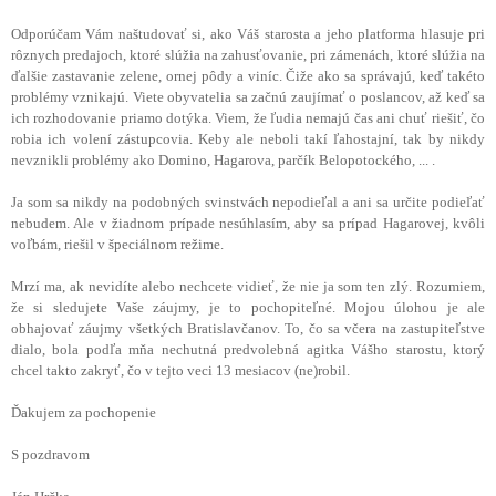
Odporúčam Vám naštudovať si, ako Váš starosta a jeho platforma hlasuje pri
rôznych predajoch, ktoré slúžia na zahusťovanie, pri zámenách, ktoré slúžia na
ďalšie zastavanie zelene, ornej pôdy a viníc. Čiže ako sa správajú, keď takéto
problémy vznikajú. Viete obyvatelia sa začnú zaujímať o poslancov, až keď sa
ich rozhodovanie priamo dotýka. Viem, že ľudia nemajú čas ani chuť riešiť, čo
robia ich volení zástupcovia. Keby ale neboli takí ľahostajní, tak by nikdy
nevznikli problémy ako Domino, Hagarova, parčík Belopotockého, ... .
Ja som sa nikdy na podobných svinstvách nepodieľal a ani sa určite podieľať
nebudem. Ale v žiadnom prípade nesúhlasím, aby sa prípad Hagarovej, kvôli
voľbám, riešil v špeciálnom režime.
Mrzí ma, ak nevidíte alebo nechcete vidieť, že nie ja som ten zlý. Rozumiem,
že si sledujete Vaše záujmy, je to pochopiteľné. Mojou úlohou je ale
obhajovať záujmy všetkých Bratislavčanov. To, čo sa včera na zastupiteľstve
dialo, bola podľa mňa nechutná predvolebná agitka Vášho starostu, ktorý
chcel takto zakryť, čo v tejto veci 13 mesiacov (ne)robil.
Ďakujem za pochopenie
S pozdravom