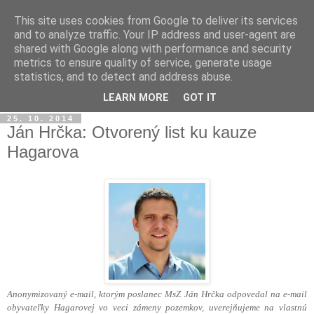
This site uses cookies from Google to deliver its services
občan.račan.sk
and to analyze traffic. Your IP address and user-agent are
shared with Google along with performance and security
metrics to ensure quality of service, generate usage
OBČAN, SPOLOČNOSŤ, POLITIKA
statistics, and to detect and address abuse.
občianske fórum
LEARN MORE
GOT IT
25. 10. 2014
Ján Hrčka: Otvorený list ku kauze
Hagarova
Anonymizovaný e-mail, ktorým poslanec MsZ Ján Hrčka odpovedal na e-mail
obyvateľky Hagarovej vo veci zámeny pozemkov, uverejňujeme na vlastnú