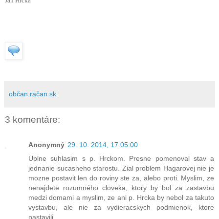
Ján Hrčka
občan.račan.sk
3 komentáre:
Anonymný
29. 10. 2014, 17:05:00
Uplne suhlasim s p. Hrckom. Presne pomenoval stav a
jednanie sucasneho starostu. Zial problem Hagarovej nie je
mozne postavit len do roviny ste za, alebo proti. Myslim, ze
nenajdete rozumného cloveka, ktory by bol za zastavbu
medzi domami a myslim, ze ani p. Hrcka by nebol za takuto
vystavbu, ale nie za vydieracskych podmienok, ktore
nastavili.