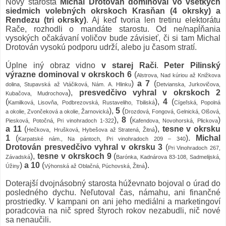
Nový starosta
Michal Drotován dominoval vo všetkých
siedmich volebných okrskoch Krasňan (4 okrsky) a
Rendezu (tri okrsky)
. Aj keď tvoria len tretinu elektorátu
Rače, rozhodli o mandáte starostu. Od ne/napĺňania
vysokých očakávaní voličov bude závisieť, či si tam Michal
Drotován vysokú podporu udrží, alebo ju časom stratí.
Úplne iný obraz vidno
v starej Rači
.
Peter Pilinský
výrazne
dominoval
v okrskoch 6
(
Alstrova, Nad kúriou až Knižkova
)
a 7
(
dolina, Stupavská až Vtáčiková, Nám. A. Hlinku
Detvianska, Jurkovičova,
),
presvedčivo vyhral v okrskoch 2
Kubačova, Mudrochova
(
),
4
(
Kamilková, Lisovňa, Podbrezovská, Rustaveliho, Tbiliská
Cígeľská, Popolná
),
5
(
a okolie, Zvončeková a okolie, Žarnovická
Drozdová, Fongová, Gelnická, Olšová,
),
8
(
)
Piesková, Potočná, Pri vinohradoch 1-322
Kafendova, Novohorská, Plickova
a 11
(
),
tesne v okrsku
,
Hečkova
Hrušková, Hybešova až Stratená, Žitná
1
(
)
.
Michal
Karpatské nám., Na pántoch, Pri vinohradoch 209 – 340
Drotován
presvedčivo
vyhral v
okrsku 3
(
Pri Vinohradoch 267,
)
,
tesne v okrskoch 9
(
Závadská
Barónka, Kadnárova 83-108, Sadmelijská,
)
a 10
(
).
Úžiny
Výhonská až Oblačná, Púchovská, Žitná
Doterajší dvojnásobný starosta húževnato bojoval o úrad do
posledného dychu. Neľutoval čas, námahu, ani finančné
prostriedky. V kampani on ani jeho mediálni a marketingoví
poradcovia na nič spred štyroch rokov nezabudli, nič nové
sa nenaučili.