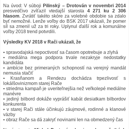
Na úvod: V súboji
Pilinský – Drotován
v novembri 2014
presvedčivo zvíťazil vtedajší starosta
4 271 ku 2 306
hlasom
. Zvrátiť takéto skóre za volebné obdobie sa zdalo
byť nemožné. Lenže voľby do BSK 2017 ukázali, že pomer
síl sa zmenil už za tri roky. Uplynul ďalší rok a komunálne
voľby 2018 trend potvrdili.
Výsledky KV 2018 v Rači ukázali, že
• spravodajská nepoctivosť sa časom opotrebuje a zlyhá
• mediálna mega podpora trvale nezakryje nedostatky
kandidáta
• ambície bez primeraných schopností na verejný mandát
nemusia stačiť
• Krasňanom a Rendezu dochádza trpezlivosť s
lokálšovinizmom starej Rače
• striedma kampaň je uveriteľnejšia než veľkolepé mediálne
manévre
• jediný bilbord dokáže vyprášiť kabát desiatkam bilbordov
konkurenta
• v starej Rači stále účinkujú záujmové, rodinné a klanové
väzby
• obraz Rače sa dá zakryť novinami len na obmedzený čas