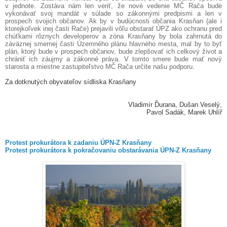
v jednote. Zostáva nám len veriť, že nové vedenie MČ Rača bude
vykonávať svoj mandát v súlade so zákonnými predpismi a len v
prospech svojich občanov. Ak by v budúcnosti občania Krasňan (ale i
ktorejkoľvek inej časti Rače) prejavili vôľu obstarať ÚPZ ako ochranu pred
chúťkami rôznych developerov a zóna Krasňany by bola zahrnutá do
záväznej smernej časti Územného plánu hlavného mesta, mal by to byť
plán, ktorý bude v prospech občanov, bude zlepšovať ich celkový život a
chrániť ich záujmy a zákonné práva. V tomto smere bude mať nový
starosta a miestne zastupiteľstvo MČ Rača určite našu podporu.
Za dotknutých obyvateľov sídliska Krasňany
Vladimír Ďurana, Dušan Veselý,
Pavol Sadák,
Marek Uhlíř
Protest prokurátora k zadaniu ÚPN-Z Krasňany
Protest prokurátora k pokračovaniu obstarávania ÚPN-Z Krasňany