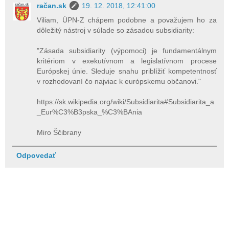
račan.sk
19. 12. 2018, 12:41:00
Viliam, ÚPN-Z chápem podobne a považujem ho za
dôležitý nástroj v súlade so zásadou subsidiarity:
"Zásada subsidiarity (výpomoci) je fundamentálnym
kritériom v exekutívnom a legislatívnom procese
Európskej únie. Sleduje snahu priblížiť kompetentnosť
v rozhodovaní čo najviac k európskemu občanovi."
https://sk.wikipedia.org/wiki/Subsidiarita#Subsidiarita_a
_Eur%C3%B3pska_%C3%BAnia
Miro Ščibrany
Odpovedať