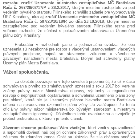
rozsahu zrušiť Uznesenie miestneho zastupiteľstva MČ Bratislava
Rača č. 267/28/02/17/P z 28.2.2017,
ktorým miestne zastupiteľstvo pod
vedením bývalého starostu Pilinského schválilo zadanie pre vypracovanie
ÚPZ Krasňany,
ako aj zrušiť Uznesenie miestneho zastupiteľstva MČ
Bratislava Rača č. 507/23/10/18/P, zo dňa
23.10.2018
, ktorým miestne
zastupiteľstvo pod vedením bývalého starostu Pilinského tesne pred
voľbami rozhodlo, že súhlasí s pokračovaním obstarávania Územného
plánu zóny Krasňany.
Prokurátor v rozhodnutí jasne a jednoznačne uvádza, že obe
uznesenia sú nezákonné pre rozpor s viacerými ustanoveniami viacerých
právnych predpisov, najmä so stavebným zákonom a všeobecne
záväzným nariadením mesta Bratislava, ktorým bol schválený platný
Územný plán Mesta Bratislava.
Vážení spoluobčania,
za dôležité považujeme v tejto súvislosti pripomenúť, že už v čase
schvaľovania prvého zo zmieňovaných uznesení z roku 2017 bol verejne
známy právny názor Ministerstva dopravy, výstavby a regionálneho
rozvoja o neprípustnosti obstarávania a schválenia územného plánu zóny
pre oblasť, ktorá nie je Územným plánom hlavného mesta Bratislava
určená na spracovanie územného plánu zóny. Je zarážajúce, že tento
oficiálny právny názor ministerstva bol bývalým starostom a miestnym
zastupiteľstvom ignorovaný. Dôsledkom tohto avanturizmu a svojvôle je
protest prokurátora, o ktorom je tento článok.
Záverom chceme poďakovať Vám všetkým
, ktorí verili v spravodlivosť
a napomohli doviesť náš boj pri ochrane zákonných práv a oprávnených
záujmov do zdarného konca. Opäť sa ukázalo, že sila občanov spočíva