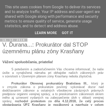
This site uses cookies from Google to deliver its services
občan.račan.sk
and to analyze traffic. Your IP address and user-agent are
shared with Google along with performance and security
metrics to ensure quality of service, generate usage
OBČAN, SPOLOČNOSŤ, POLITIKA
statistics, and to detect and address abuse.
občianske fórum
LEARN MORE
GOT IT
18. 12. 2018
V. Ďurana...: Prokurátor dal STOP
územnému plánu zóny Krasňany
Vážení spoluobčania, priatelia!
S potešením a zadosťučinením Vás chceme informovať, že naše
úsilie a vynaložená námaha pri obhajobe našich zákonných práv
v súvislosti s Územným plánom zóny Krasňany nebola zbytočná.
Prokurátor Okresnej prokuratúry Bratislava III.
, ktorý je
v zmysle zákona o prokuratúre povinný vykonávať dozor nad
dodržiavaním zákonov a ostatných všeobecne záväzných právnych
predpisov orgánmi verejnej správy, a to preskúmaním zákonnosti okrem
iného aj uznesení vydaných na zabezpečenie úloh v oblasti verejnej
správy,
rozhodol protestom zo dňa
4.12.2018, že
celý proces
obstarávania ÚPZ Krasňany je nezákonný a navrhuje v celom